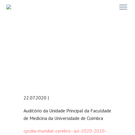
DIA MUNDIAL DO CÉREBRO –
UNIDOS PARA COMBATER A
DOENÇA DE PARKINSON
22.07.2020 |
Auditório da Unidade Principal da Faculdade
de Medicina da Universidade de Coimbra
cpcdia-mundial-cerebro--jul-2020-2020-