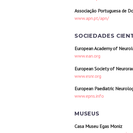
Associação Portuguesa de D
www.apn.pt/apn/
SOCIEDADES CIENT
European Academy of Neurol
www.ean.org
European Society of Neurora
www.esnr.org
European Paediatric Neurolog
www.epns.info
MUSEUS
Casa Museu Egas Moniz