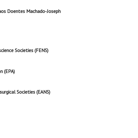
o aos Doentes Machado-Joseph
cience Societies (FENS)
on (EPA)
urgical Societies (EANS)