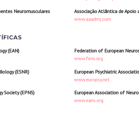
oentes Neuromusculares
Associação Atlântica de Apoi
www.aaadmj.com
ÍFICAS
ogy (EAN)
Federation of European Neuros
www.fens.org
diology (ESNR)
European Psychiatric Associati
www.europsy.net
y Society (EPNS)
European Association of Neuros
www.eans.org