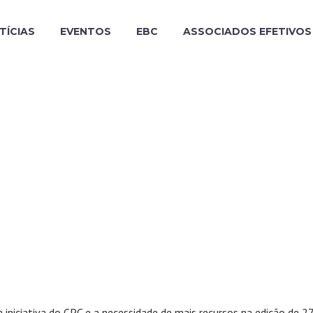
TÍCIAS
EVENTOS
EBC
ASSOCIADOS EFETIVOS
ÉREBRO NO SÉC
IMPRENSA
 iniciativa do CPC e a necessidade de mais recursos na edição de 2