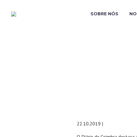
SOBRE NÓS
NO
FÓRUM O C
22.10.2019 |
O Diário de Coimbra destaca a