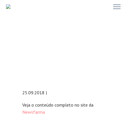
ACABA DE SER LANÇADO O
SITE DO CONSELHO
PORTUGUÊS PARA O CÉREBRO
25.09.2018 |
Veja o conteúdo completo no site da
Newsfarma